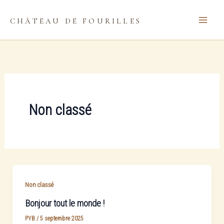
Aller
Main
au
CHÂTEAU DE FOURILLES
Menu
contenu
Non classé
Non classé
Bonjour tout le monde !
PYB
/
5 septembre 2025